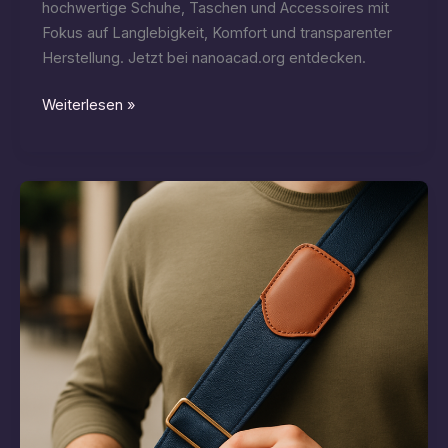
hochwertige Schuhe, Taschen und Accessoires mit
Fokus auf Langlebigkeit, Komfort und transparenter
Herstellung. Jetzt bei nanoacad.org entdecken.
Elegante
Weiterlesen »
Ballerinas:
zeitlose
Stil-
Highlights
für
jeden
Anlass