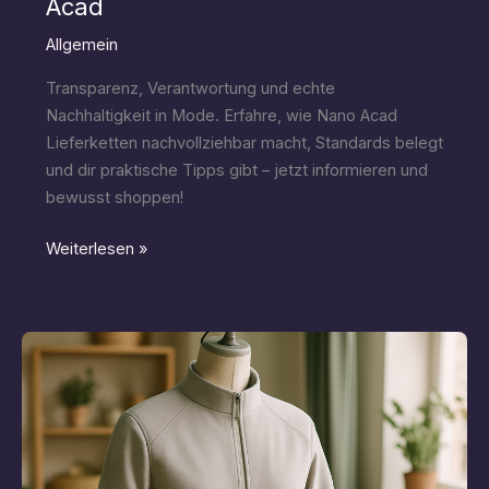
Acad
Allgemein
Transparenz, Verantwortung und echte
Nachhaltigkeit in Mode. Erfahre, wie Nano Acad
Lieferketten nachvollziehbar macht, Standards belegt
und dir praktische Tipps gibt – jetzt informieren und
bewusst shoppen!
Transparente
Weiterlesen »
Lieferkette:
Herstellungsstandards
bei
Nano
Acad