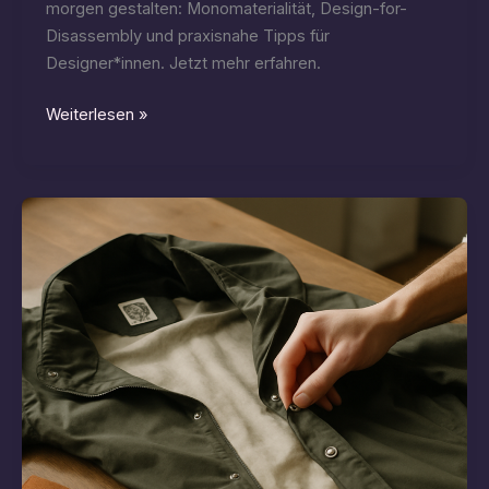
morgen gestalten: Monomaterialität, Design-for-
Disassembly und praxisnahe Tipps für
Designer*innen. Jetzt mehr erfahren.
Nano
Weiterlesen »
Acad:
Recycling
aktive
Stoffe
für
zukunftsweisende
Mode