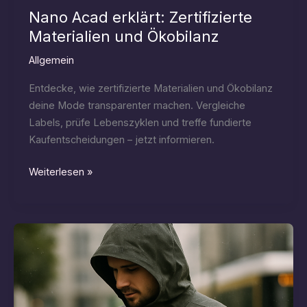
Nano Acad erklärt: Zertifizierte
Materialien und Ökobilanz
Allgemein
Entdecke, wie zertifizierte Materialien und Ökobilanz
deine Mode transparenter machen. Vergleiche
Labels, prüfe Lebenszyklen und treffe fundierte
Kaufentscheidungen – jetzt informieren.
Nano
Weiterlesen »
Acad
erklärt:
Zertifizierte
Materialien
und
Ökobilanz