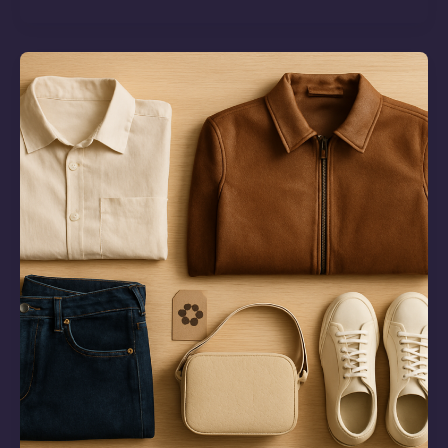
Fertigung:
Zukunftsmode
bei
Nano
Acad