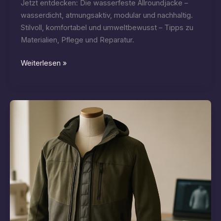
Jetzt entdecken: Die wasserfeste Allroundjacke –
wasserdicht, atmungsaktiv, modular und nachhaltig.
Stilvoll, komfortabel und umweltbewusst – Tipps zu
Materialien, Pflege und Reparatur.
Nano
Weiterlesen »
Acad:
Wasserfeste
Allround-
Jacke
für
nachhaltige
Zukunftsmode