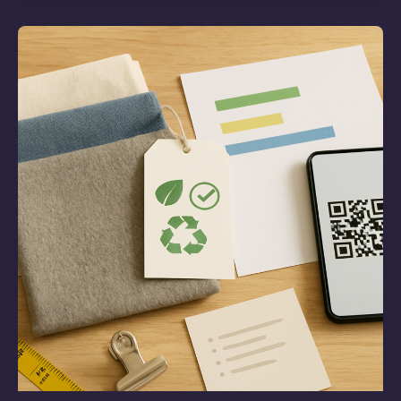
Geschlossene
Kreisläufe
in
der
Modeproduktion